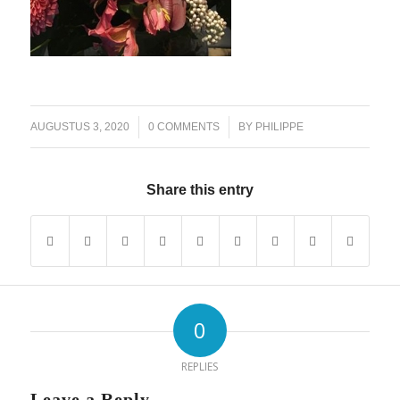
/
/
AUGUSTUS 3, 2020
0 COMMENTS
BY
PHILIPPE
Share this entry
0
REPLIES
Leave a Reply