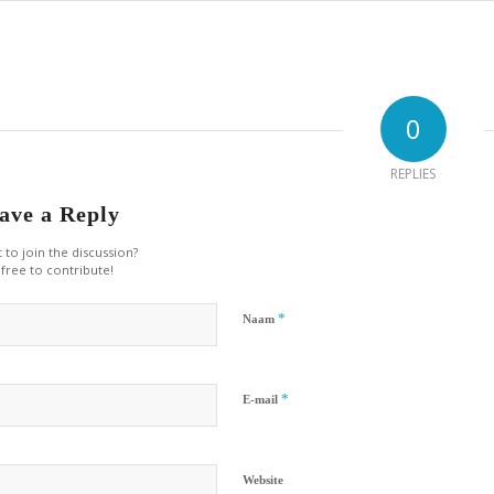
0
REPLIES
ave a Reply
 to join the discussion?
 free to contribute!
*
Naam
*
E-mail
Website